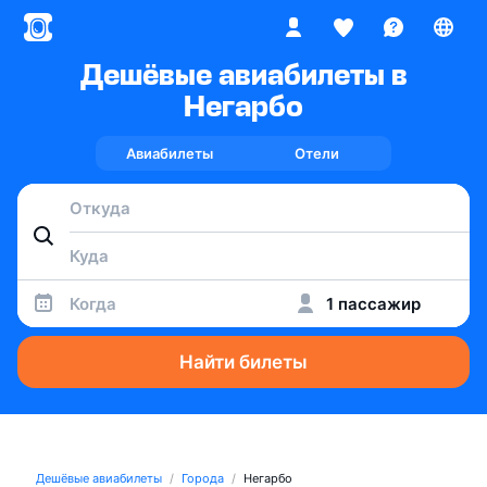
Дешёвые авиабилеты в
Негарбо
Авиабилеты
Отели
Когда
1 пассажир
Найти билеты
Дешёвые авиабилеты
Города
Негарбо