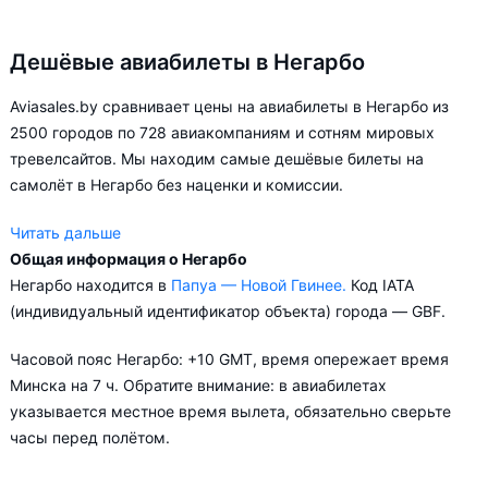
Дешёвые авиабилеты в Негарбо
Aviasales.by сравнивает цены на авиабилеты в Негарбо из
2500 городов по 728 авиакомпаниям и сотням мировых
тревелсайтов. Мы находим самые дешёвые билеты на
самолёт в Негарбо без наценки и комиссии.
Читать дальше
Общая информация о Негарбо
Aviasales.by советует купить авиабилеты в Негарбо заранее,
Негарбо находится в
Папуа — Новой Гвинее.
Код IATA
чтобы вы могли выбирать условия перелёта, ориентируясь на
(индивидуальный идентификатор объекта) города — GBF.
свои пожелания и финансовые возможности.
Часовой пояс Негарбо: +10 GMT, время опережает время
Минска на 7 ч. Обратите внимание: в авиабилетах
указывается местное время вылета, обязательно сверьте
часы перед полётом.