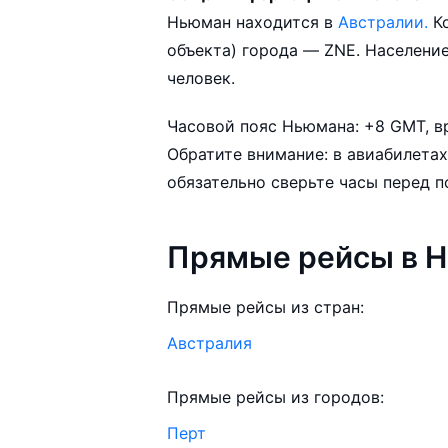
В зависимости от количества дней
Ньюман находится в
Австралии.
К
самолёт из в Ньюман может измен
объекта) города — ZNE. Население Ньюмана составляет приблизительно 5 000
человек.
Aviasales.by советует купить ави
выбирать условия перелёта, орие
Часовой пояс Ньюмана: +8 GMT, в
возможности.
Обратите внимание: в авиабилетах
обязательно сверьте часы перед п
Прямые рейсы в 
Прямые рейсы из стран:
Австралия
Прямые рейсы из городов:
Перт