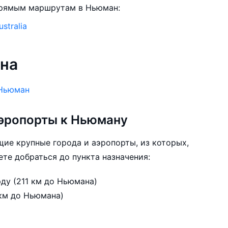
прямым маршрутам в Ньюман:
ustralia
на
Ньюман
эропорты к Ньюману
ие крупные города и аэропорты, из которых,
те добраться до пункта назначения:
Параберду, аэропорт Параберду (211 км до Ньюмана)
опорт Нифти (267 км до Ньюмана)