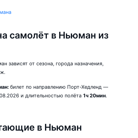
юмана
а самолёт в Ньюман из
ан зависят от сезона, города назначения,
ж.
ман:
билет по направлению Порт-Хедленд —
Ньюман с ближайшим вылетом 12.08.2026 и длительностью полёта
1ч 20мин
.
етающие в Ньюман