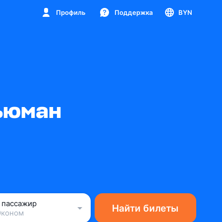
Профиль
Поддержка
BYN
ьюман
1 пассажир
Найти билеты
Эконом