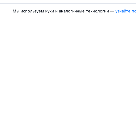
Мы используем куки и аналогичные технологии —
узнайте п
Авиакомпании
Направления
Азимут
Москва — Сочи
Победа
Москва — Калини
Россия
Москва — Красно
Аврора
Москва — Махачк
Belavia
Москва — Санкт-
Ещё 5 авиакомпаний
Москва — Екатер
Об Авиасейлс
Авиасейлс
Пресс‑центр
©
2007–2026