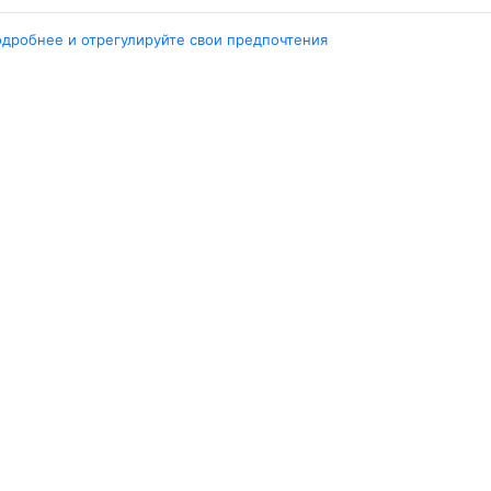
одробнее и отрегулируйте свои предпочтения
Города
А
Минск
Г
нград
Гомель
Ш
ярск
Москва
М
ала
Брест
В
Петербург
Маврикий
Д
инбург
Ещё 5 городов
Е
Travelpayouts
Партнёрская программа