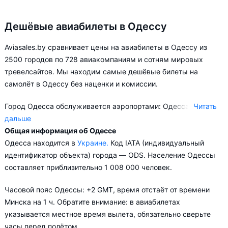
Дешёвые авиабилеты в Одессу
Aviasales.by сравнивает цены на авиабилеты в Одессу из
2500 городов по 728 авиакомпаниям и сотням мировых
тревелсайтов. Мы находим самые дешёвые билеты на
самолёт в Одессу без наценки и комиссии.
Город Одесса обслуживается аэропортами: Одесса.
Читать
дальше
Общая информация об Одессе
В зависимости от количества дней, оставшихся до вылета,
Одесса находится в
Украине.
Код IATA (индивидуальный
цена билета на самолёт из в Одессу может измениться
идентификатор объекта) города — ODS. Население Одессы
более чем на 39%.
составляет приблизительно 1 008 000 человек.
Aviasales.by советует купить авиабилеты в Одессу заранее,
Часовой пояс Одессы: +2 GMT, время отстаёт от времени
чтобы вы могли выбирать условия перелёта, ориентируясь на
Минска на 1 ч. Обратите внимание: в авиабилетах
свои пожелания и финансовые возможности.
указывается местное время вылета, обязательно сверьте
часы перед полётом.