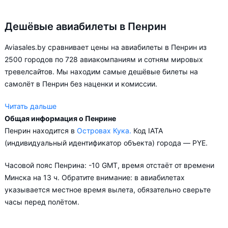
Дешёвые авиабилеты в Пенрин
Aviasales.by сравнивает цены на авиабилеты в Пенрин из
2500 городов по 728 авиакомпаниям и сотням мировых
тревелсайтов. Мы находим самые дешёвые билеты на
самолёт в Пенрин без наценки и комиссии.
Читать дальше
Общая информация о Пенрине
Aviasales.by советует купить авиабилеты в Пенрин заранее,
Пенрин находится в
Островах Кука.
Код IATA
чтобы вы могли выбирать условия перелёта, ориентируясь на
(индивидуальный идентификатор объекта) города — PYE.
свои пожелания и финансовые возможности.
Часовой пояс Пенрина: -10 GMT, время отстаёт от времени
Минска на 13 ч. Обратите внимание: в авиабилетах
указывается местное время вылета, обязательно сверьте
часы перед полётом.