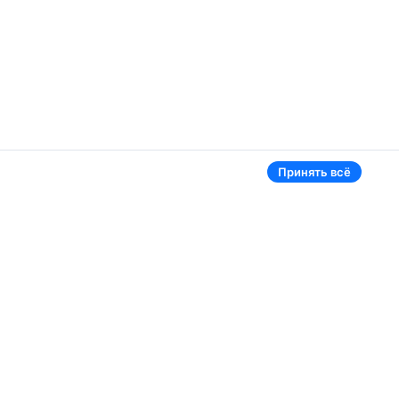
Принять всё
эропорты
Aviasales в мире
омель
Россия
ереметьево
Казахстан
инск Национальный
Таджикистан
нуково
Узбекистан
омодедово
Кыргызстан
щё 5 аэропортов
Ещё 3 страны