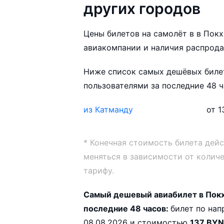
других городов
Цены билетов на самолёт в в Покха
авиакомпании и наличия распрода
Ниже список самых дешёвых билет
пользователями за последние 48 ч
из Катманду
от 1
* Конечная стоимость билета дей
меняться в зависимости от колич
тарифу.
Самый дешевый авиабилет в Покх
последние 48 часов:
билет по направлению Катманду — Покхара с вылетом
08.08.2026 и стоимостью
137 BYN