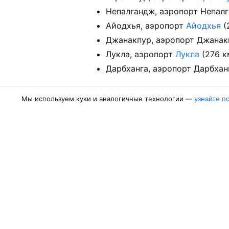
Айодхья, аэропорт
Айодхья
(
Лукла, аэропорт
Лукла
(276 
Мы используем куки и аналогичные технологии —
узнайте п
Авиакомпании
Направления
Азимут
Москва — Сочи
Победа
Москва — Калини
Россия
Москва — Красно
Аврора
Москва — Махачк
Belavia
Москва — Санкт-
Ещё 5 авиакомпаний
Москва — Екатер