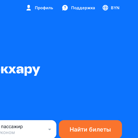
Профиль
Поддержка
BYN
окхару
1 пассажир
Найти билеты
Эконом