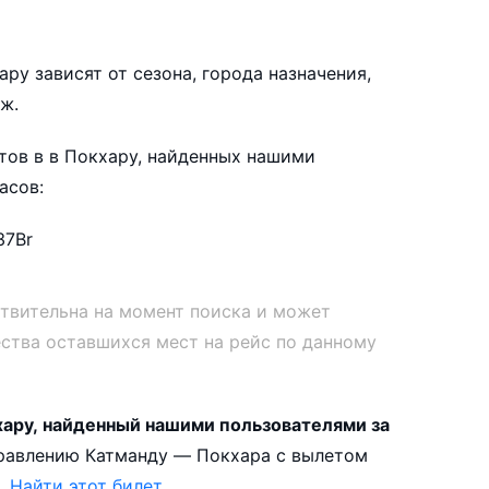
ру зависят от сезона, города назначения,
ж.
ов в в Покхару, найденных нашими
асов:
37
Br
ствительна на момент поиска и может
ества оставшихся мест на рейс по данному
ару, найденный нашими пользователями за
.
Найти этот билет