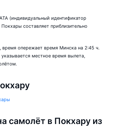
опортами: Покхара.
IATA (индивидуальный идентификатор
у из других стран:
 время опережает время Минска на 2:45 ч.
, оставшихся до вылета, цена билета на
 указывается местное время вылета,
ниться более чем на 44%.
олётом.
билеты в Покхару заранее, чтобы вы могли
нтируясь на свои пожелания и финансовые
окхару
хары
а самолёт в Покхару из