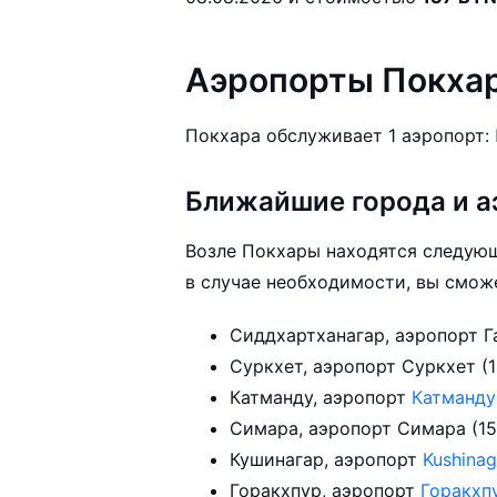
Аэропорты Покха
Покхара обслуживает 1 аэропорт:
Ближайшие города и а
Возле Покхары находятся следующ
в случае необходимости, вы сможе
Сур
Катманду, аэропорт
Катманд
Симар
Кушинагар, аэропорт
Kushina
Горакхпур, аэропорт
Горакхп