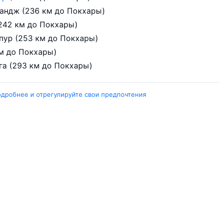
Непалгандж, аэропорт Непалгандж (236 км до Покхары)
242 км до Покхары)
Джанакпур, аэропорт Джанакпур (253 км до Покхары)
км до Покхары)
Дарбханга, аэропорт Дарбханга (293 км до Покхары)
одробнее и отрегулируйте свои предпочтения
Города
А
Минск
Г
нград
Гомель
Ш
ярск
Москва
М
ала
Брест
В
Петербург
Маврикий
Д
инбург
Ещё 5 городов
Е