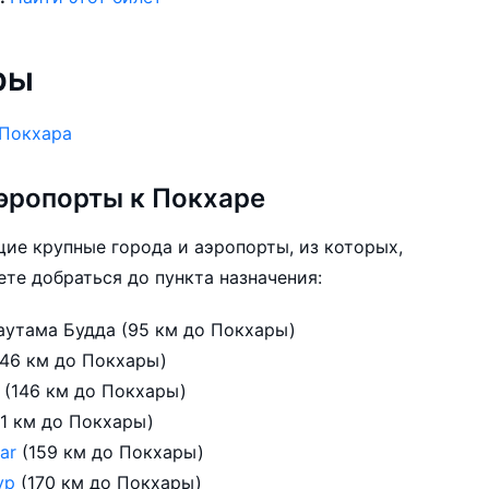
ры
Покхара
эропорты к Покхаре
ие крупные города и аэропорты, из которых,
те добраться до пункта назначения:
Сиддхартханагар, аэропорт Гаутама Будда (95 км до Покхары)
кхет, аэропорт Суркхет (146 км до Покхары)
у
(146 км до Покхары)
а, аэропорт Симара (151 км до Покхары)
gar
(159 км до Покхары)
ур
(170 км до Покхары)