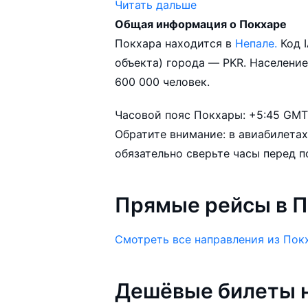
Читать дальше
Общая информация о Покхаре
Город Покхара обслуживается аэр
Покхара находится в
Непале.
Код 
объекта) города — PKR. Население Покхары составляет приблизительно
Популярные направления в Покхар
600 000 человек.
Рим - Покхара от
2 836 BYN
Часовой пояс Покхары: +5:45 GMT,
В зависимости от количества дней
Обратите внимание: в авиабилетах
самолёт из в Покхару может изме
обязательно сверьте часы перед п
Aviasales.by советует купить авиа
выбирать условия перелёта, орие
Прямые рейсы в П
возможности.
Смотреть все направления из Пок
Дешёвые билеты н