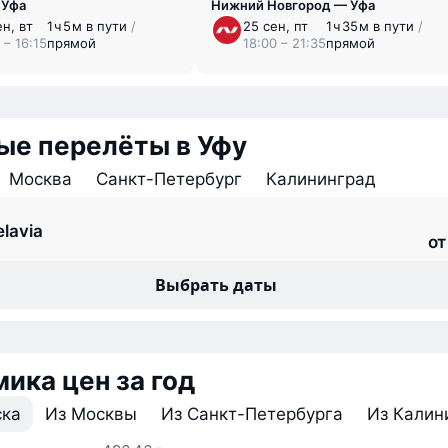
 Уфа
Нижний Новгород — Уфа
ен, вт
1 ⁠ч 5 ⁠м в пути
/
25 сен, пт
1 ⁠ч 35 ⁠м в пути
/
 – 16:15
прямой
18:00 – 21:35
прямой
ые перелёты в Уфу
Москва
Санкт-Петербург
Калининград
elavia
от
Выбрать даты
ика цен за год
ска
Из Москвы
Из Санкт-Петербурга
Из Калин