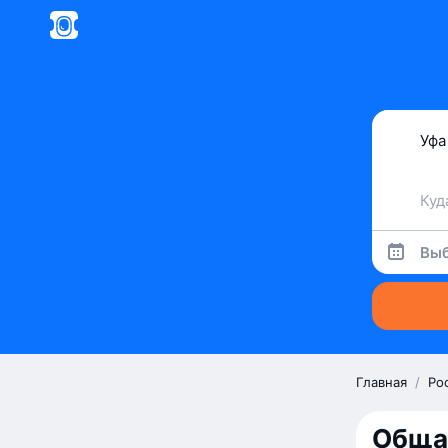
Выб
Главная
/
Ро
Обща