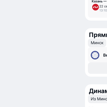
Казань —
22 с
13:10
Прям
Минск
B
Динам
Из Мин