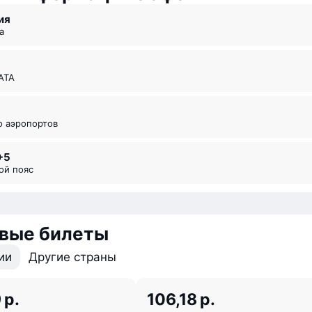
ия
а
ИАТА
во аэропортов
+5
вой пояс
вые билеты
ии
Другие страны
 р.
106,18 р.