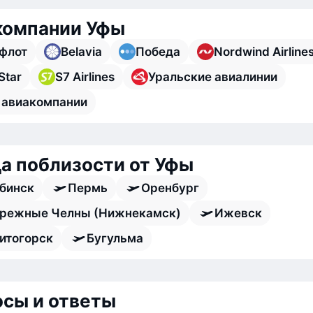
компании Уфы
флот
Belavia
Победа
Nordwind Airline
Star
S7 Airlines
Уральские авиалинии
 авиакомпании
а поблизости от Уфы
бинск
Пермь
Оренбург
режные Челны (Нижнекамск)
Ижевск
итогорск
Бугульма
сы и ответы