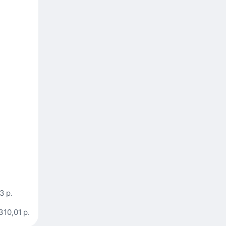
3 р.
310,01 р.