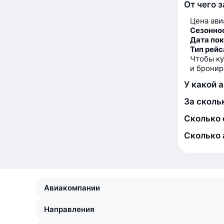
От чего 
Цена ави
Сезонно
Дата по
Тип рейс
Чтобы ку
и бронир
У какой 
За сколь
Сколько 
Сколько 
Авиакомпании
Направления