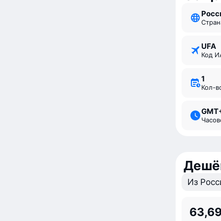
Росс
Стран
UFA
Код 
1
Кол-
GMT
Часо
Дешё
Из Росс
63,69