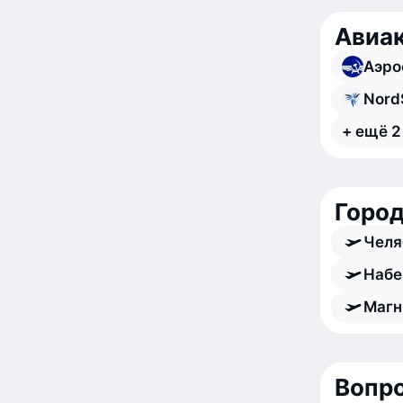
Авиа
Аэро
Nord
+ ещё 2
Город
Челя
Набе
Магн
Вопро