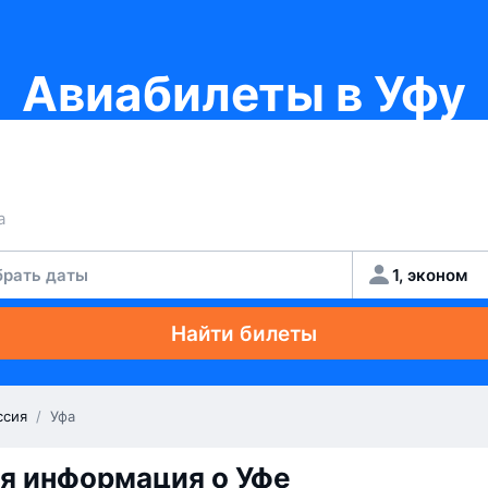
Авиабилеты в Уфу
рать даты
1, эконом
Найти билеты
ссия
/
Уфа
я информация о Уфе