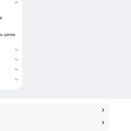
е
ть цены