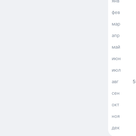
янв
фев
мар
апр
май
июн
июл
авг
5
сен
окт
ноя
дек