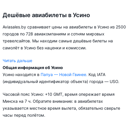
Дешёвые авиабилеты в Усино
Aviasales.by сравнивает цены на авиабилеты в Усино из 2500
городов по 728 авиакомпаниям и сотням мировых
тревелсайтов. Мы находим самые дешёвые билеты на
самолёт в Усино без наценки и комиссии.
Читать дальше
Общая информация об Усино
Aviasales.by советует купить авиабилеты в Усино заранее,
Усино находится в
Папуа — Новой Гвинее.
Код IATA
чтобы вы могли выбирать условия перелёта, ориентируясь на
(индивидуальный идентификатор объекта) города — USO.
свои пожелания и финансовые возможности.
Часовой пояс Усино: +10 GMT, время опережает время
Минска на 7 ч. Обратите внимание: в авиабилетах
указывается местное время вылета, обязательно сверьте
часы перед полётом.