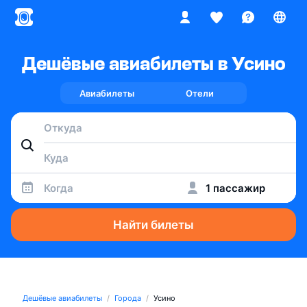
Дешёвые авиабилеты в Усино
Авиабилеты
Отели
Когда
1 пассажир
Найти билеты
Дешёвые авиабилеты
Города
Усино