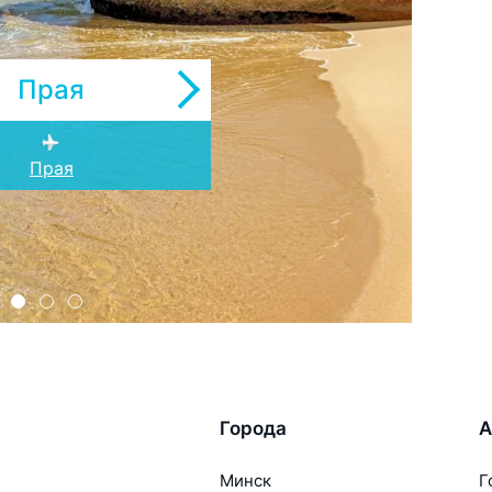
Прая
милкар Кабрал
Сан-Педро
Прая
Города
А
Минск
Г