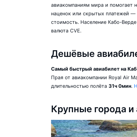
авиакомпаниям мира и помогает н
наценок или скрытых платежей — 
стоимость. Население Кабо-Верде составляет 508,659 человек. Официальная
валюта CVE.
Дешёвые авиабил
Самый быстрый авиабилет на Ка
Прая от авиакомпании Royal Air Maroc с ближайшим вылетом 12.08.2026 и
длительностью полёта
31ч 0мин
.
Н
Крупные города и