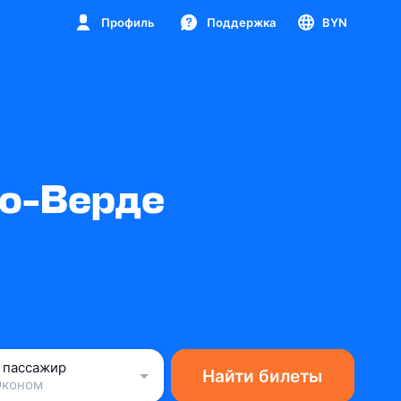
Профиль
Поддержка
BYN
бо-Верде
1 пассажир
Найти билеты
Эконом