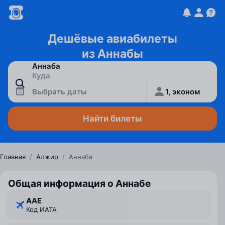
Дешёвые авиабилеты
из Аннабы
Выбрать даты
1, эконом
Найти билеты
Главная
/
Алжир
/
Аннаба
Общая информация о Аннабе
AAE
Код ИАТА