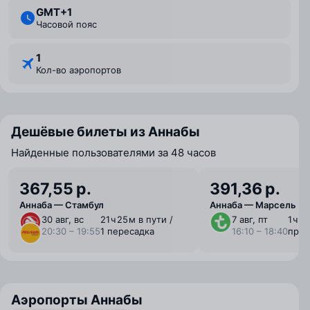
GMT+1
Часовой пояс
1
Кол-во аэропортов
Дешёвые билеты из Аннабы
Найденные пользователями за 48 часов
367,55 р.
391,36 р.
Аннаба — Стамбул
Аннаба — Марсель
30 авг, вс
21 ⁠ч 25 ⁠м в пути /
7 авг, пт
1 ⁠ч 
20:30 – 19:55
1 пересадка
16:10 – 18:40
пря
Аэропорты Аннабы