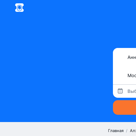
Выб
Главная
/
Ал