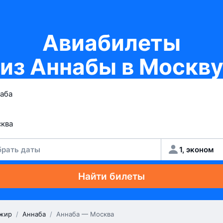
Авиабилеты
из Аннабы в Москв
рать даты
1, эконом
Найти билеты
жир
/
Аннаба
/
Аннаба — Москва