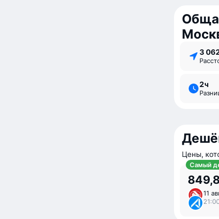
Обща
Моск
3 06
Расс
2 ⁠ч
Разн
Дешё
Цены, кот
Самый д
849,8
11 ав
21:0