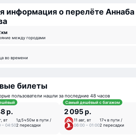
я информация о перелёте Аннаба
ва
2 км
тояние между городами
ица во времени
вые билеты
орые пользователи нашли за последние 48 часов
ешёвый
Самый дешёвый с багажом
8 р.
2 095 р.
г, вт
1 ⁠д 5 ⁠ч 50 ⁠м в пути /
11 авг, вт
17 ⁠ч в пути /
0 – 04:50
2 пересадки
06:00 – 01:00
2 пересадки