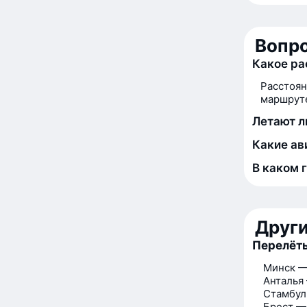
Вопро
Какое ра
Расстоян
маршруте
Летают л
Какие ав
В каком 
Друг
Перелёт
Минск —
Анталья
Стамбул
Брест —