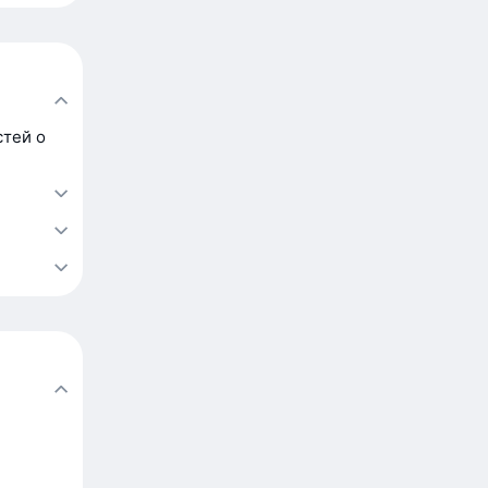
стей о