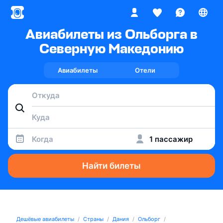
Авиабилеты из Ольборга в
Северную Македонию
Авиабилеты
Отели
Когда
1 пассажир
Найти билеты
Дешёвые авиабилеты
Страны
Дания
Ольборг