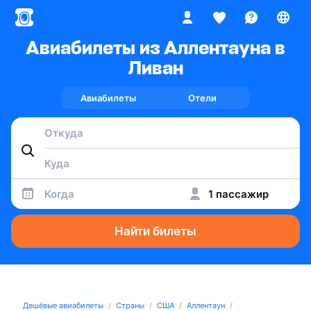
Авиабилеты из Аллентауна в
Ливан
Авиабилеты
Отели
Когда
1 пассажир
Найти билеты
Дешёвые авиабилеты
Страны
США
Аллентаун