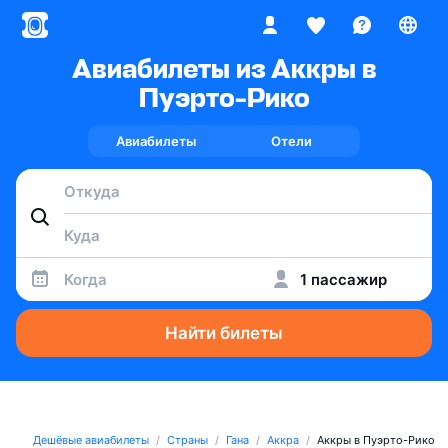
Авиабилеты из Аккры в
Пуэрто-Рико
Авиабилеты
Отели
Когда
1 пассажир
Найти билеты
Дешёвые авиабилеты
Страны
Гана
Аккра
Аккры в Пуэрто-Рико