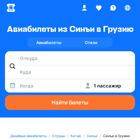
Авиабилеты из Синъи в Грузию
Авиабилеты
Отели
Когда
1 пассажир
Найти билеты
Дешёвые авиабилеты
Страны
Китай
Синъи
Синъи в Грузию