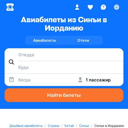
Авиабилеты из Синъи в
Иорданию
Авиабилеты
Отели
Когда
1 пассажир
Найти билеты
Дешёвые авиабилеты
Страны
Китай
Синъи
Синъи в Иорданию