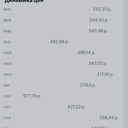
Динамика цен
янв
332,31 р.
фев
344,42 р.
мар
345,96 р.
апр
482,98 р.
май
386,14 р.
июн
347,03 р.
июл
317,91 р.
авг
376,5 р.
сен
577,78 р.
окт
421,22 р.
ноя
258,44 р.