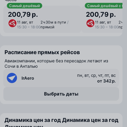
Самый дешёвый
Самый дешёвый с ба
200,79 р.
200,79 р.
11 авг, вт
2 ⁠ч 30 ⁠м в пути
/
11 авг, вт
2 ⁠ч 
15:30 – 18:00
прямой
15:30 – 18:00
пря
Расписание прямых рейсов
Авиакомпании, которые без пересадок летают из
Сочи в Анталью
пн, вт, ср, чт, пт, вс
IrAero
от 342 р.
Выбрать даты
Динамика цен за год
Динамика цен за год