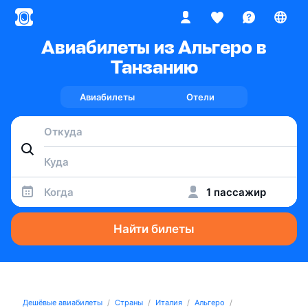
Авиабилеты из Альгеро в
Танзанию
Авиабилеты
Отели
Когда
1 пассажир
Найти билеты
Дешёвые авиабилеты
Страны
Италия
Альгеро