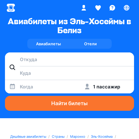
Авиабилеты из Эль-Хосеймы в
Белиз
Авиабилеты
Отели
Когда
1 пассажир
Найти билеты
Дешёвые авиабилеты
Страны
Марокко
Эль-Хосейма