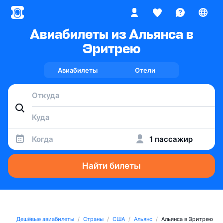
Авиабилеты из Альянса в
Эритрею
Авиабилеты
Отели
Когда
1 пассажир
Найти билеты
Дешёвые авиабилеты
Страны
США
Альянс
Альянса в Эритрею