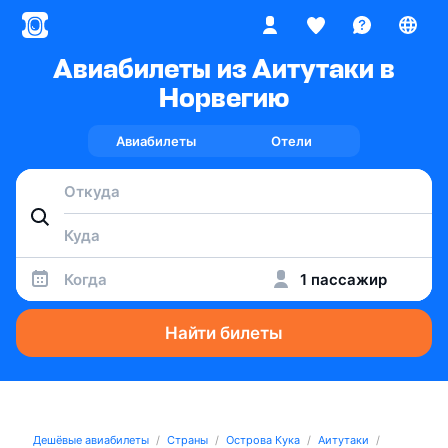
Авиабилеты из Аитутаки в
Норвегию
Авиабилеты
Отели
Когда
1 пассажир
Найти билеты
Дешёвые авиабилеты
Страны
Острова Кука
Аитутаки