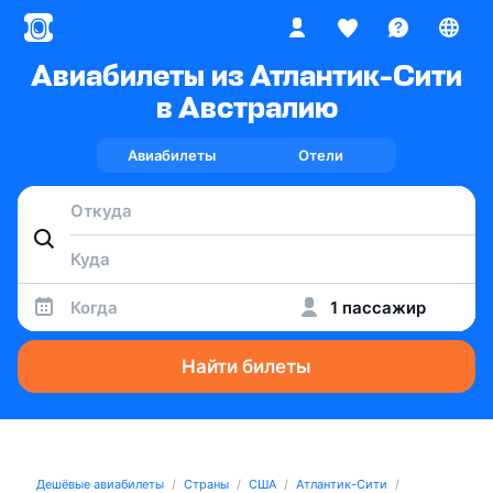
Авиабилеты из Атлантик-Сити
в Австралию
Авиабилеты
Отели
Когда
1 пассажир
Найти билеты
Дешёвые авиабилеты
Страны
США
Атлантик-Сити