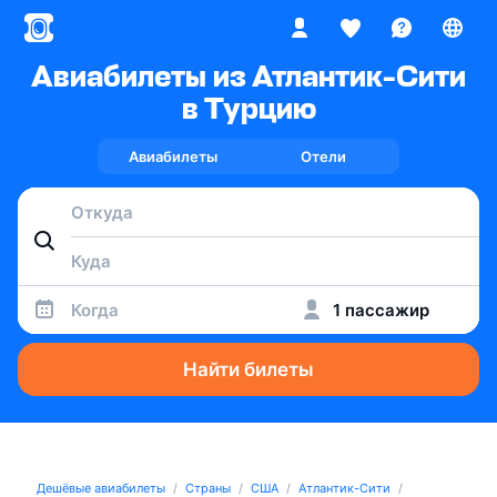
Авиабилеты из Атлантик-Сити
в Турцию
Авиабилеты
Отели
Когда
1 пассажир
Найти билеты
Дешёвые авиабилеты
Страны
США
Атлантик-Сити