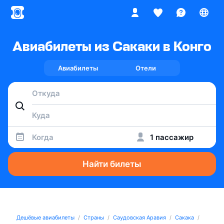
Авиабилеты из Сакаки в Конго
Авиабилеты
Отели
Когда
1 пассажир
Найти билеты
Дешёвые авиабилеты
Страны
Саудовская Аравия
Сакака