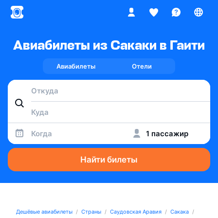
Авиабилеты из Сакаки в Гаити
Авиабилеты
Отели
Когда
1 пассажир
Найти билеты
Дешёвые авиабилеты
Страны
Саудовская Аравия
Сакака