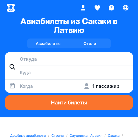
Авиабилеты из Сакаки в
Латвию
Авиабилеты
Отели
Когда
1 пассажир
Найти билеты
Дешёвые авиабилеты
Страны
Саудовская Аравия
Сакака