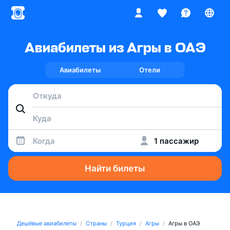
Авиабилеты из Агры в ОАЭ
Авиабилеты
Отели
Когда
1 пассажир
Найти билеты
Дешёвые авиабилеты
Страны
Турция
Агры
Агры в ОАЭ