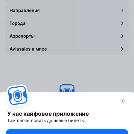
Направления
Города
Аэропорты
Aviasales в мире
0+
Авиасейлс
© 2007–2026
У нас кайфовое приложение
Об Авиасейлс
Там легче ловить дешёвые билеты
Пресс‑центр
Travelpayouts