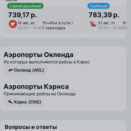
Самый дешёвый
Удобный
739,17 р.
783,39 р.
16 авг, вс
15 ⁠ч 45 ⁠м в пути /
21 авг, пт
9 ⁠ч 
20:55 – 10:40
1 пересадка
15:20 – 22:45
1 п
Аэропорты Окленда
Из которых выполняются рейсы в Кэрнс
Окленд (AKL)
Аэропорты Кэрнса
Принимающие рейсы из Окленда
Кэрнс (CNS)
Вопросы и ответы