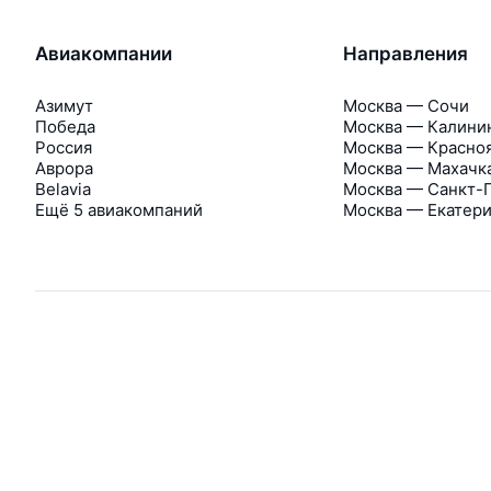
Авиакомпании
Направления
Азимут
Москва — Сочи
Победа
Москва — Калини
Россия
Москва — Красно
Аврора
Москва — Махачк
Belavia
Москва — Санкт-
Ещё 5 авиакомпаний
Москва — Екатер
Об Авиасейлс
Авиасейлс
Пресс‑центр
©
2007–2026