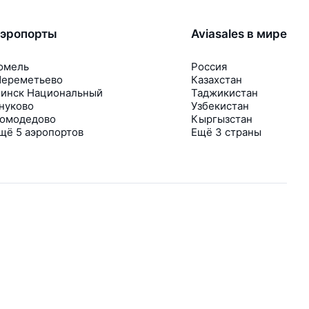
эропорты
Aviasales в мире
омель
Россия
ереметьево
Казахстан
инск Национальный
Таджикистан
нуково
Узбекистан
омодедово
Кыргызстан
щё 5 аэропортов
Ещё 3 страны
В приложении тоже удобно
Если цена на билет упадёт, сразу пришлём
уведомление