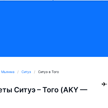
Мьянма
Ситуэ
Ситуэ в Того
ты Ситуэ – Того (AKY —