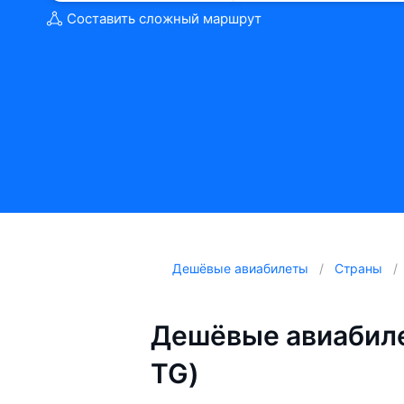
Составить сложный маршрут
Дешёвые авиабилеты
Страны
Дешёвые авиабиле
TG)