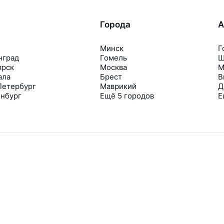
Города
А
Минск
Г
нград
Гомель
Ш
ярск
Москва
М
ала
Брест
В
Петербург
Маврикий
Д
инбург
Ещё 5 городов
Е
Travelpayouts
Партнёрская программа