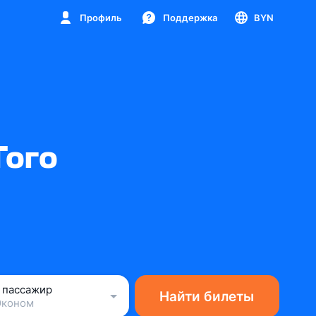
Профиль
Поддержка
BYN
Того
1 пассажир
Найти билеты
Эконом