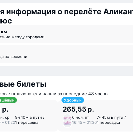
я информация о перелёте Аликан
нюс
2 км
тояние между городами
ица во времени
вые билеты
орые пользователи нашли за последние 48 часов
ешёвый
Удобный
 р.
265,55 р.
н, ср
9 ⁠ч 40 ⁠м в пути /
6 ноя, пт
7 ⁠ч 45 ⁠м в пути /
 – 01:20
1 пересадка
16:45 – 01:30
1 пересадка