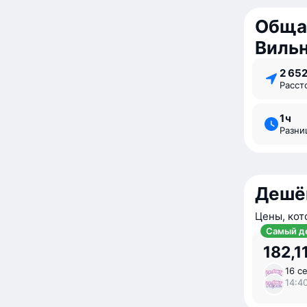
Обща
Виль
2 65
Расс
1 ⁠ч
Разн
Дешё
Цены, кот
Самый д
182,11
16 се
14:40