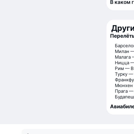
В каком 
Друг
Перелёты
Барсело
Милан —
Малага 
Ницца —
Рим — В
Турку —
Франкфу
Мюнхен
Прага —
Будапеш
Авиабиле