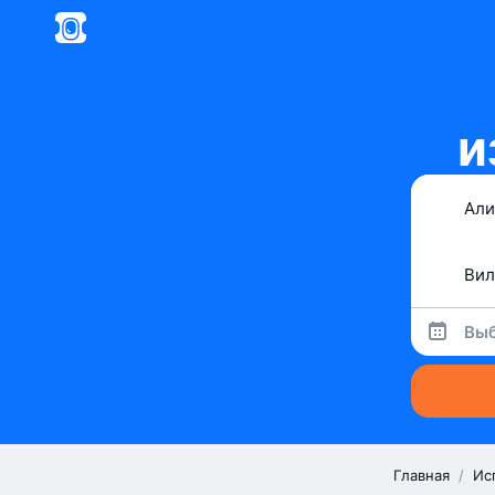
и
Выб
Главная
/
Ис