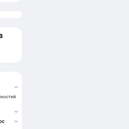
в
бностей
юс