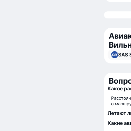
Авиак
Виль
SAS 
Вопро
Какое ра
Расстоян
о маршру
Летают л
Какие ав