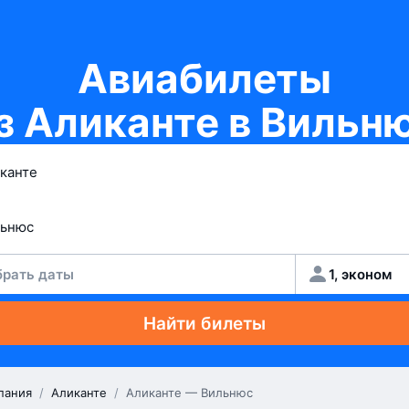
Авиабилеты
з Аликанте в Вильн
рать даты
1, эконом
Найти билеты
пания
/
Аликанте
/
Аликанте — Вильнюс