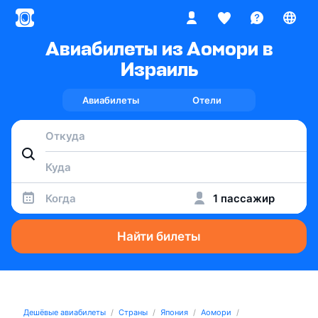
Авиабилеты из Аомори в
Израиль
Авиабилеты
Отели
Когда
1 пассажир
Найти билеты
Дешёвые авиабилеты
Страны
Япония
Аомори