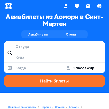
Авиабилеты из Аомори в Синт-
Мартен
Авиабилеты
Отели
Когда
1 пассажир
Найти билеты
Дешёвые авиабилеты
Страны
Япония
Аомори