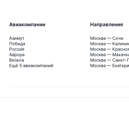
Авиакомпании
Направления
Азимут
Москва — Сочи
Победа
Москва — Калини
Россия
Москва — Красно
Аврора
Москва — Махачк
Belavia
Москва — Санкт-
Ещё 5 авиакомпаний
Москва — Екатер
Мы используем куки и аналогичные технологии —
узнайте п
Об Авиасейлс
Авиасейлс
Пресс‑центр
©
2007–2026