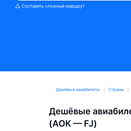
Составить сложный маршрут
Дешёвые авиабилеты
Страны
Дешёвые авиабил
(AOK — FJ)