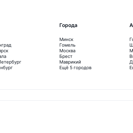
Города
А
Минск
Г
нград
Гомель
Ш
ярск
Москва
М
ала
Брест
В
Петербург
Маврикий
Д
инбург
Ещё 5 городов
Е
одробнее и отрегулируйте свои предпочтения
Travelpayouts
Партнёрская программа