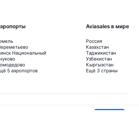
эропорты
Aviasales в мире
омель
Россия
ереметьево
Казахстан
инск Национальный
Таджикистан
нуково
Узбекистан
омодедово
Кыргызстан
щё 5 аэропортов
Ещё 3 страны
Принять всё
В приложении тоже удобно
Если цена на билет упадёт, сразу пришлём
уведомление