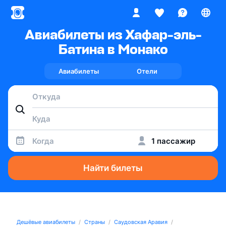
Авиабилеты из Хафар-эль-
Батина в Монако
Авиабилеты
Отели
Когда
1 пассажир
Найти билеты
Дешёвые авиабилеты
Страны
Саудовская Аравия