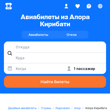
Авиабилеты из Алора
Кирибати
Авиабилеты
Отели
Когда
1 пассажир
Найти билеты
Дешёвые авиабилеты
Страны
Индонезия
Алор
Алора Кирибати