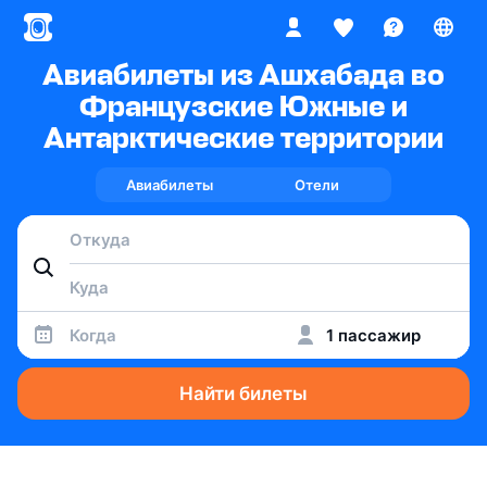
Авиабилеты из Ашхабада во
Французские Южные и
Антарктические территории
Авиабилеты
Отели
Когда
1 пассажир
Найти билеты