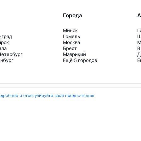
Города
А
Минск
Г
нград
Гомель
Ш
ярск
Москва
М
ала
Брест
В
Петербург
Маврикий
Д
инбург
Ещё 5 городов
Е
одробнее и отрегулируйте свои предпочтения
Travelpayouts
Партнёрская программа