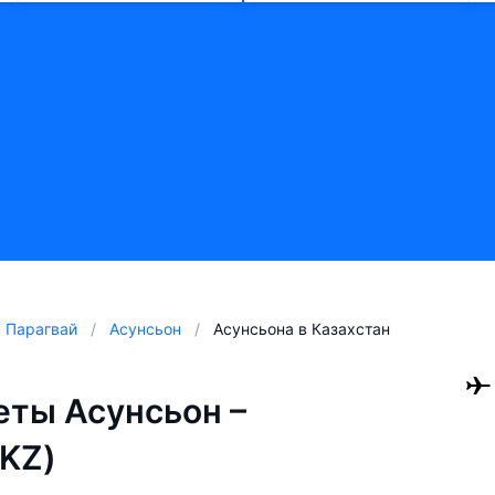
Парагвай
Асунсьон
Асунсьона в Казахстан
ты Асунсьон –
 KZ)