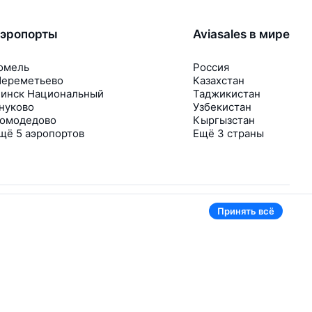
эропорты
Aviasales в мире
омель
Россия
ереметьево
Казахстан
инск Национальный
Таджикистан
нуково
Узбекистан
омодедово
Кыргызстан
щё 5 аэропортов
Ещё 3 страны
Принять всё
В приложении тоже удобно
Если цена на билет упадёт, сразу пришлём
уведомление