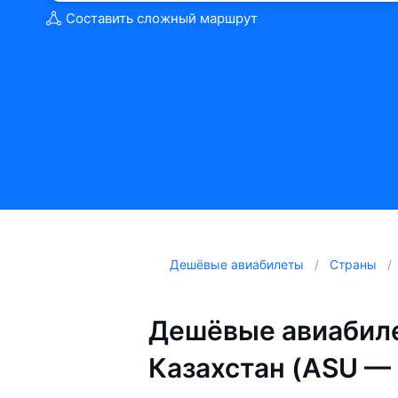
Составить сложный маршрут
Дешёвые авиабилеты
Страны
Дешёвые авиабиле
Казахстан (ASU —