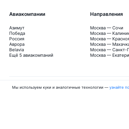
Авиакомпании
Направления
Азимут
Москва — Сочи
Победа
Москва — Калини
Россия
Москва — Красно
Аврора
Москва — Махачк
Belavia
Москва — Санкт-
Ещё 5 авиакомпаний
Москва — Екатер
Мы используем куки и аналогичные технологии —
узнайте п
Об Авиасейлс
Авиасейлс
Пресс‑центр
©
2007–2026