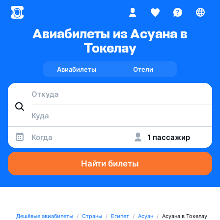
Авиабилеты из Асуана в
Токелау
Авиабилеты
Отели
Когда
1 пассажир
Найти билеты
Дешёвые авиабилеты
Страны
Египет
Асуан
Асуана в Токелау