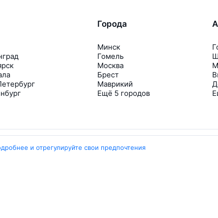
Города
А
Минск
Г
нград
Гомель
Ш
ярск
Москва
М
ала
Брест
В
Петербург
Маврикий
Д
инбург
Ещё 5 городов
Е
одробнее и отрегулируйте свои предпочтения
Travelpayouts
Партнёрская программа