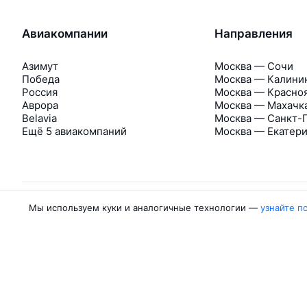
Авиакомпании
Направления
Азимут
Москва — Сочи
Победа
Москва — Калини
Россия
Москва — Красно
Аврора
Москва — Махачк
Belavia
Москва — Санкт-
Ещё 5 авиакомпаний
Москва — Екатер
Мы используем куки и аналогичные технологии —
узнайте п
Об Авиасейлс
Авиасейлс
Пресс‑центр
©
2007–2026