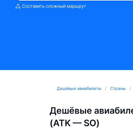
Составить сложный маршрут
Дешёвые авиабилеты
Страны
Дешёвые авиабиле
(ATK — SO)