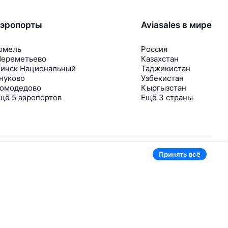
эропорты
Aviasales в мире
омель
Россия
ереметьево
Казахстан
инск Национальный
Таджикистан
нуково
Узбекистан
омодедово
Кыргызстан
щё 5 аэропортов
Ещё 3 страны
Принять всё
В приложении тоже удобно
Если цена на билет упадёт, сразу пришлём
уведомление