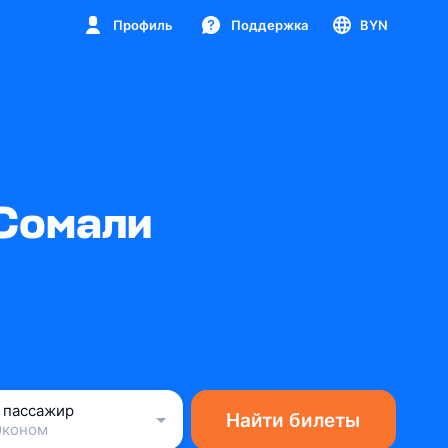
Профиль
Поддержка
BYN
 Сомали
1 пассажир
Найти билеты
Эконом