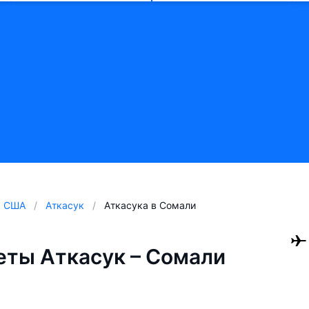
США
Аткасук
Аткасука в Сомали
ты Аткасук – Сомали