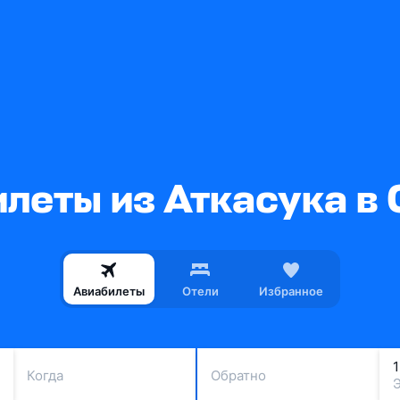
леты из Аткасука в
Авиабилеты
Отели
Избранное
Когда
Обратно