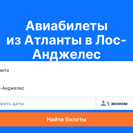
Авиабилеты
из Атланты в Лос-
Анджелес
рать даты
1, эконом
Найти билеты