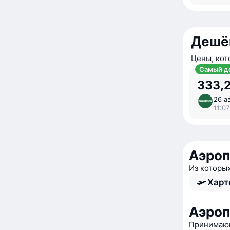
Дешё
Цены, кот
Самый д
333,2
26 ав
11:07
Аэроп
Из которы
Харт
Аэроп
Принимающ