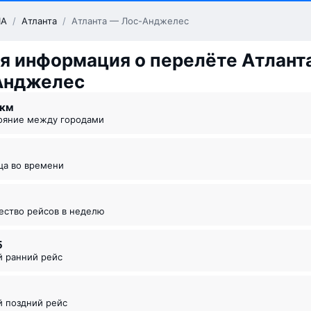
А
/
Атланта
/
Атланта — Лос-Анджелес
я информация о перелёте Атлант
Анджелес
0 км
тояние между городами
ица во времени
чество рейсов в неделю
5
й ранний рейс
й поздний рейс