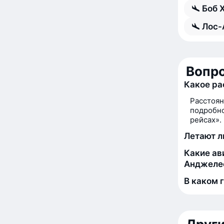
Боб 
Лос-
Вопро
Какое ра
Расстоян
подробно
рейсах».
Летают л
Какие ав
Анджеле
В каком 