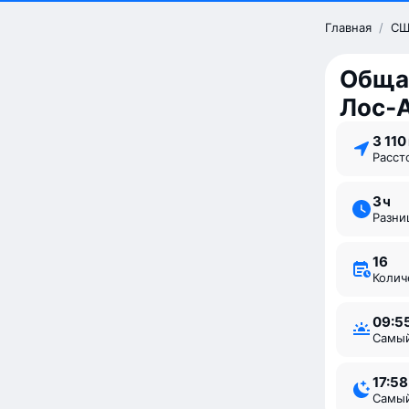
Главная
/
СШ
Обща
Лос‑
3 11
Расс
3 ⁠ч
Разн
16
Коли
09:5
Самы
17:58
Самы