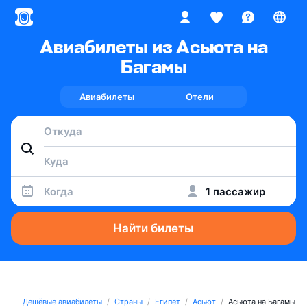
Авиабилеты из Асьюта на
Багамы
Авиабилеты
Отели
Когда
1 пассажир
Найти билеты
Дешёвые авиабилеты
Страны
Египет
Асьют
Асьюта на Багамы