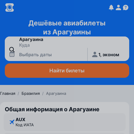
Дешёвые авиабилеты
из Арагуаины
Выбрать даты
1, эконом
Найти билеты
Главная
/
Бразилия
/
Арагуаина
Общая информация о Арагуаине
AUX
Код ИАТА