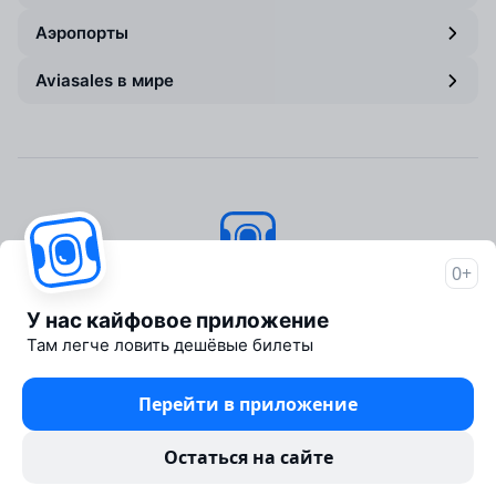
Аэропорты
Aviasales в мире
0+
Авиасейлс
© 2007–2026
У нас кайфовое приложение
Об Авиасейлс
Там легче ловить дешёвые билеты
Пресс‑центр
Travelpayouts
Перейти в приложение
Партнёрская программа
Юридические документы
Остаться на сайте