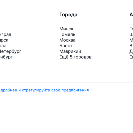
Города
А
Минск
Г
нград
Гомель
Ш
ярск
Москва
М
ала
Брест
В
Петербург
Маврикий
Д
инбург
Ещё 5 городов
Е
одробнее и отрегулируйте свои предпочтения
Travelpayouts
Партнёрская программа