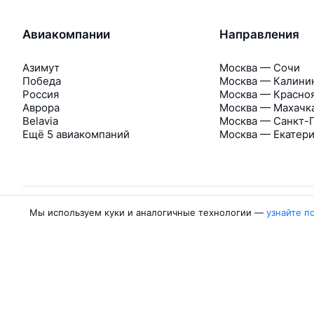
Авиакомпании
Направления
Азимут
Москва — Сочи
Победа
Москва — Калини
Россия
Москва — Красно
Аврора
Москва — Махачк
Belavia
Москва — Санкт-
Ещё 5 авиакомпаний
Москва — Екатер
Мы используем куки и аналогичные технологии —
узнайте п
Об Авиасейлс
Авиасейлс
Пресс‑центр
©
2007–2026