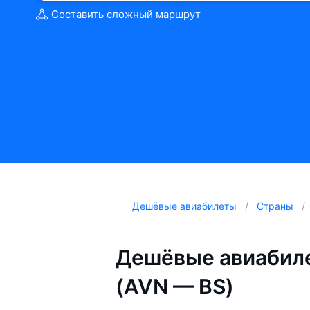
Составить сложный маршрут
Дешёвые авиабилеты
Страны
Дешёвые авиабиле
(AVN — BS)