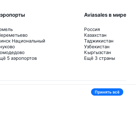
эропорты
Aviasales в мире
омель
Россия
ереметьево
Казахстан
инск Национальный
Таджикистан
нуково
Узбекистан
омодедово
Кыргызстан
щё 5 аэропортов
Ещё 3 страны
Принять всё
В приложении тоже удобно
Если цена на билет упадёт, сразу пришлём
уведомление