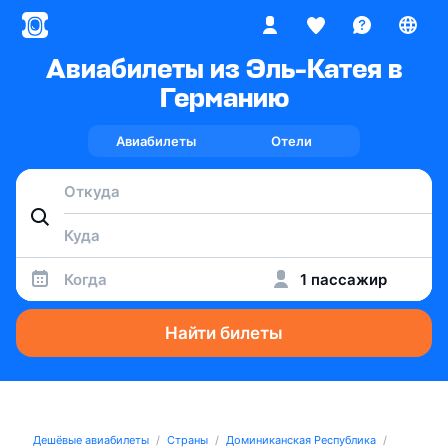
Авиабилеты из Эль-Катея в
Германию
Авиабилеты
Отели
Когда
1 пассажир
Найти билеты
Дешёвые авиабилеты
Страны
Доминиканская Республика