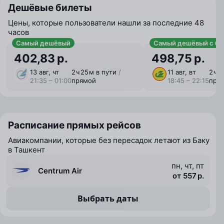
Дешёвые билеты
Цены, которые пользователи нашли за последние 48
часов
Самый дешёвый
Самый дешёвый с ба
402,83 р.
498,75 р.
13 авг, чт
2 ⁠ч 25 ⁠м в пути
/
11 авг, вт
2 ⁠ч 
21:35 – 01:00
прямой
18:45 – 22:15
пря
Расписание прямых рейсов
Авиакомпании, которые без пересадок летают из Баку
в Ташкент
пн, чт, пт
Centrum Air
от 557 р.
Выбрать даты