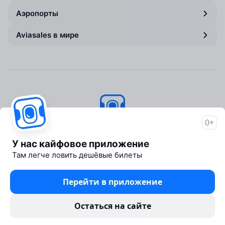
Аэропорты
Aviasales в мире
0+
Авиасейлс
© 2007–2026
У нас кайфовое приложение
Об Авиасейлс
Там легче ловить дешёвые билеты
Пресс‑центр
Travelpayouts
Перейти в приложение
Партнёрская программа
Юридические документы
Остаться на сайте