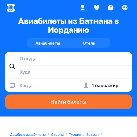
Авиабилеты из Батмана в
Иорданию
Авиабилеты
Отели
Когда
1 пассажир
Найти билеты
Дешёвые авиабилеты
Страны
Турция
Батман