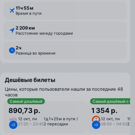
11 ⁠ч 55 ⁠м
Время в пути
2 209 км
Расстояние между городами
2 ⁠ч
Разница во времени
Дешёвые билеты
Цены, которые пользователи нашли за последние 48
часов
Самый дешёвый
Самый дешёвый с ба
890,73 р.
1 354 р.
12 окт, пн
1 ⁠д 1 ⁠ч 25 ⁠м в пути /
12 окт, пн
19 ⁠
21:20 – 23:45
2 пересадки
08:50 – 04:50
2 п
+2
+2