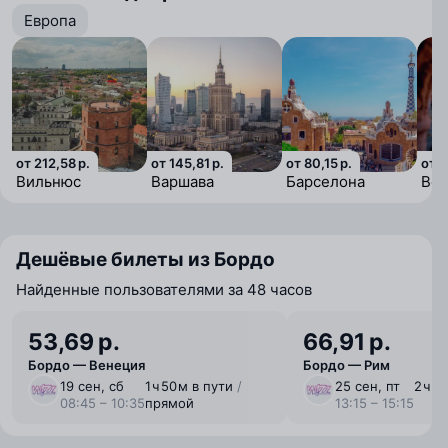
Европа
от 212,58 р.
от 145,81 р.
от 80,15 р.
от 5
Вильнюс
Варшава
Барселона
Ве
Дешёвые билеты из Бордо
Найденные пользователями за 48 часов
53,69 р.
66,91 р.
Бордо — Венеция
Бордо — Рим
19 сен, сб
1 ⁠ч 50 ⁠м в пути
/
25 сен, пт
2 ⁠ч 
08:45 – 10:35
прямой
13:15 – 15:15