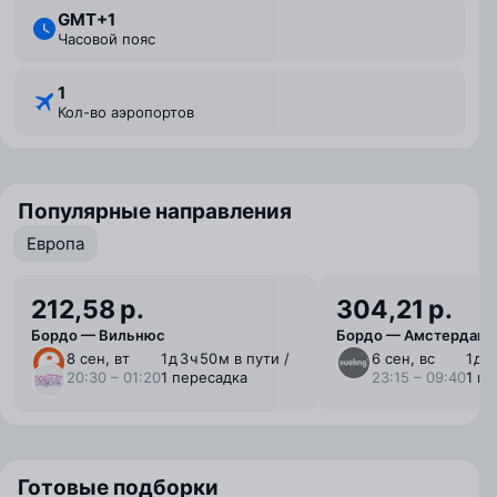
GMT+1
Часовой пояс
1
Кол-во аэропортов
Популярные направления
Европа
212,58 р.
304,21 р.
Бордо — Вильнюс
Бордо — Амстердам
8 сен, вт
1 ⁠д 3 ⁠ч 50 ⁠м в пути /
6 сен, вс
1 ⁠д 
20:30 – 01:20
1 пересадка
23:15 – 09:40
1 п
Готовые подборки