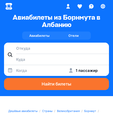
Авиабилеты из Борнмута в
Албанию
Авиабилеты
Отели
Когда
1 пассажир
Найти билеты
Дешёвые авиабилеты
Страны
Великобритания
Борнмут