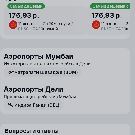
Самый дешёвый
Самый дешёвый с ба
176,93 р.
176,93 р.
11 авг, вт
2 ⁠ч 20 ⁠м в пути
/
11 авг, вт
2 ⁠ч 
01:50 – 04:10
прямой
01:50 – 04:10
пря
Аэропорты Мумбаи
Из которых выполняются рейсы в Дели
Чатрапати Шиваджи (BOM)
Аэропорты Дели
Принимающие рейсы из Мумбаи
Индира Ганди (DEL)
Вопросы и ответы