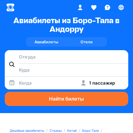
Авиабилеты из Боро-Тала в
Андорру
Авиабилеты
Отели
Когда
1 пассажир
Найти билеты
Дешёвые авиабилеты
Страны
Китай
Боро-Тала